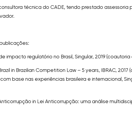
onsultora técnica do CADE, tendo prestado assessoria pa
vador.
publicações:
 de impacto regulatório no Brasil, Singular, 2019 (coautor
n Brazil in Brazilian Competition Law – 5 years, IBRAC, 2017
m base nas experiências brasileira e internacional, Sing
ticorrupção in Lei Anticorrupção: uma análise multidiscipl