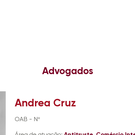
Advogados
Andrea Cruz
OAB - Nº
Antitruste
Comércio Int
Área de atuação:
,