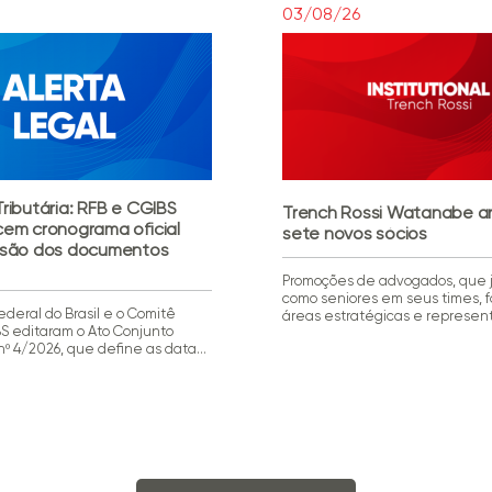
03/08/26
ributária: RFB e CGIBS
Trench Rossi Watanabe a
em cronograma oficial
sete novos sócios
ssão dos documentos
Promoções de advogados, que 
como seniores em seus times, 
ederal do Brasil e o Comitê
áreas estratégicas e represe
BS editaram o Ato Conjunto
reconhecimento aos talentos f
º 4/2026, que define as datas
escritório O Trench Rossi Wata
a obrigatoriedade de emissão
anuncia a promoção de sete d
tos fiscais eletrônicos
advogados ao quadro societári
novo regramento Em resumo O
Milgrom, André Provedel, Carla 
o RFB/CGIBS nº 4, de 30 de
João Brandão, Munique Isoppo, 
26, estabelece as datas de
Carvalho e Rafael Disposti tor
[…]