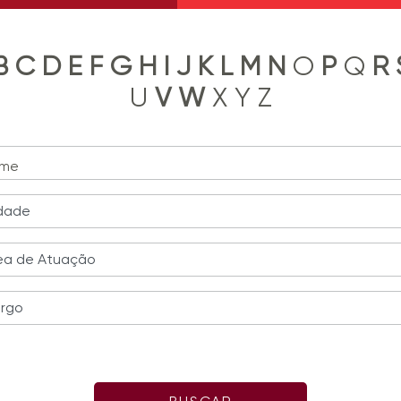
B
C
D
E
F
G
H
I
J
K
L
M
N
O
P
Q
R
U
V
W
X Y Z
me