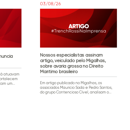
03/08/26
Nossos especialistas assinam
nuncia
artigo, veiculado pelo Migalhas,
sobre avaria grossa no Direito
Marítimo brasileiro
já atuavam
fortalecem
Em artigo publicado no Migalhas, os
ntam um
associados Mauricio Sada e Pedro Santos,
ormados no
do grupo Contencioso Cível, analisam o
nabe
instituto da avaria grossa no Direito
e seus
Marítimo brasileiro, destacando sua
o. Adam
permanência no ordenamento jurídico por
Moraes,
meio do Código Comercial de 1850,
Paulo
preservado pelo Código Civil de 2002. No
nam-se sócios
texto, intitulado “Avaria grossa no direito
brasileiro: Enquadramento normativo e
posicionamento jurisprudencial”, […]