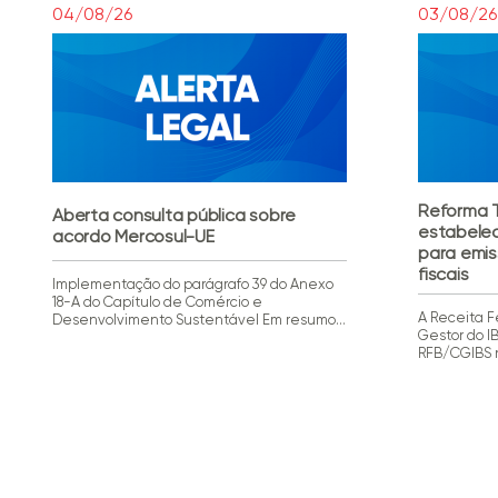
04/08/26
03/08/26
Reforma T
Aberta consulta pública sobre
estabelec
acordo Mercosul-UE
para emi
fiscais
Implementação do parágrafo 39 do Anexo
18-A do Capítulo de Comércio e
A Receita F
Desenvolvimento Sustentável Em resumo
Gestor do I
A Secretaria de Comércio Exterior (SECEX)
RFB/CGIBS n
iniciou consulta pública sobre a
de início d
implementação do parágrafo 39 do Anexo
dos documen
18-A, referente ao Capítulo de Comércio e
segundo o 
Desenvolvimento Sustentável do Acordo
Ato Conjunt
Mercosul-União Europeia. O dispositivo
julho de 20
prevê a elaboração de uma lista de […]
início […]