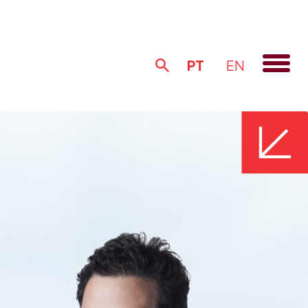
PT
EN