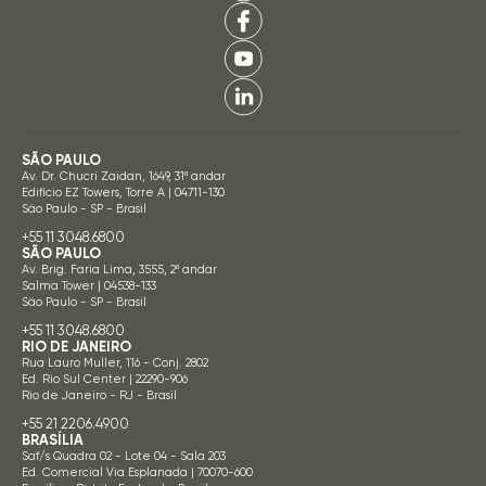
SÃO PAULO
Av. Dr. Chucri Zaidan, 1649, 31º andar
Edifício EZ Towers, Torre A | 04711-130
São Paulo - SP - Brasil
+55 11 3048.6800
SÃO PAULO
Av. Brig. Faria Lima, 3555, 2º andar
Salma Tower | 04538-133
São Paulo - SP - Brasil
+55 11 3048.6800
RIO DE JANEIRO
Rua Lauro Muller, 116 - Conj. 2802
Ed. Rio Sul Center | 22290-906
Rio de Janeiro - RJ - Brasil
+55 21 2206.4900
BRASÍLIA
Saf/s Quadra 02 - Lote 04 - Sala 203
Ed. Comercial Via Esplanada | 70070-600