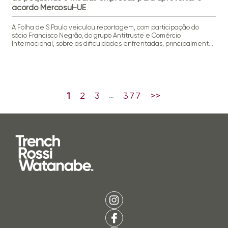
acordo Mercosul-UE
A Folha de S.Paulo veiculou reportagem, com participação do
sócio Francisco Negrão, do grupo Antitruste e Comércio
Internacional, sobre as dificuldades enfrentadas, principalmente
por pequenas e médias empresas, para aproveitar os benefícios
do acordo comercial entre Mercosul e União Europeia, diante da
necessidade de compreender regras de origem, cotas,
cronogramas de redução tarifária e exigências regulatórias. No
[…]
1
2
3
377
>>
…