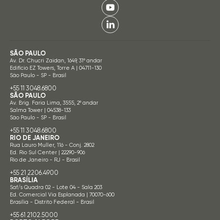
SÃO PAULO
Av. Dr. Chucri Zaidan, 1649, 31º andar
Edifício EZ Towers, Torre A | 04711-130
São Paulo - SP - Brasil
+55 11 3048.6800
SÃO PAULO
Av. Brig. Faria Lima, 3555, 2º andar
Salma Tower | 04538-133
São Paulo - SP - Brasil
+55 11 3048.6800
RIO DE JANEIRO
Rua Lauro Muller, 116 - Conj. 2802
Ed. Rio Sul Center | 22290-906
Rio de Janeiro - RJ - Brasil
+55 21 2206.4900
BRASÍLIA
Saf/s Quadra 02 - Lote 04 - Sala 203
Ed. Comercial Via Esplanada | 70070-600
Brasília - Distrito Federal - Brasil
+55 61 2102.5000