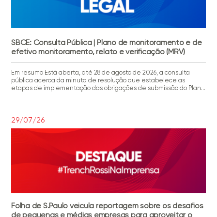
SBCE: Consulta Pública | Plano de monitoramento e de
efetivo monitoramento, relato e verificação (MRV)
Em resumo Está aberta, até 28 de agosto de 2026, a consulta
pública acerca da minuta de resolução que estabelece as
etapas de implementação das obrigações de submissão do Plano
de Monitoramento e de efetivo Monitoramento, Relato e
Verificação (MRV) de emissões de gases de efeito estufa (GEE) no
âmbito do Sistema Brasileiro de Comércio […]
29/07/26
Folha de S.Paulo veicula reportagem sobre os desafios
de pequenas e médias empresas para aproveitar o