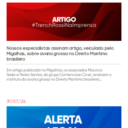
Nossos especialistas assinam artigo, veiculado pelo
Migalhas, sobre avaria grossa no Direito Marítimo
brasileiro
Em artigo publicado no Migalhas, os associados Mauricio
Sada e Pedro Santos, do grupo Contencioso Cível, analisam o
instituto da avaria grossa no Direito Marítimo brasileiro,
destacando sua permanência no ordenamento jurídico por meio
do Código Comercial de 1850, preservado pelo Código Civil de
2002. No texto, intitulado “Avaria grossa no direito brasileiro:
Enquadramento normativo e posicionamento jurisprudencial”, […]
31/07/26