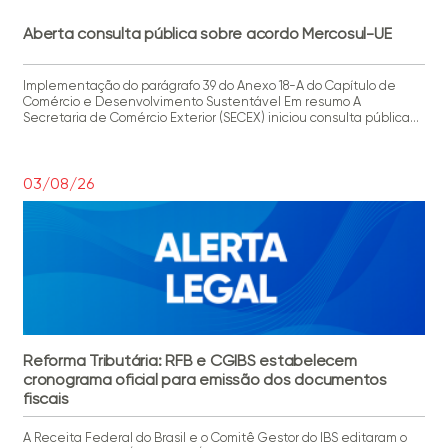
Aberta consulta pública sobre acordo Mercosul-UE
Implementação do parágrafo 39 do Anexo 18-A do Capítulo de
Comércio e Desenvolvimento Sustentável Em resumo A
Secretaria de Comércio Exterior (SECEX) iniciou consulta pública
sobre a implementação do parágrafo 39 do Anexo 18-A, referente
ao Capítulo de Comércio e Desenvolvimento Sustentável do
Acordo Mercosul-União Europeia. O dispositivo prevê a elaboração
de uma lista de […]
03/08/26
Reforma Tributária: RFB e CGIBS estabelecem
cronograma oficial para emissão dos documentos
fiscais
A Receita Federal do Brasil e o Comitê Gestor do IBS editaram o