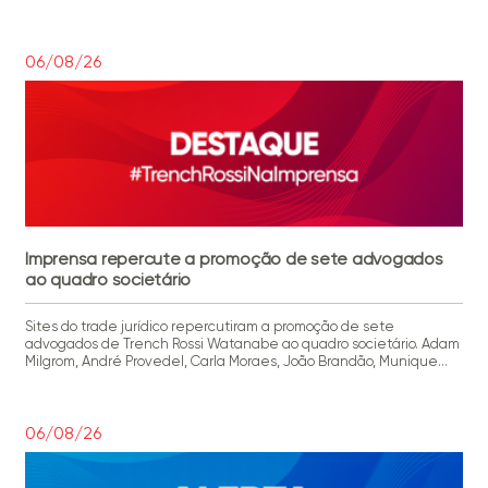
semestre de 2026, bem como das expectativas de julgamentos
para o segundo semestre de 2026. Dividido por processo/relator,
assunto e impactos, o conteúdo traz informações detalhadas […]
06/08/26
Imprensa repercute a promoção de sete advogados
ao quadro societário
Sites do trade jurídico repercutiram a promoção de sete
advogados de Trench Rossi Watanabe ao quadro societário. Adam
Milgrom, André Provedel, Carla Moraes, João Brandão, Munique
Isoppo, Paulo Carvalho e Rafael Disposti tornam-se sócios do
escritório, reforçando áreas estratégicas para a atuação full-
service da banca e para o atendimento a clientes nacionais e
internacionais em demandas cada […]
06/08/26