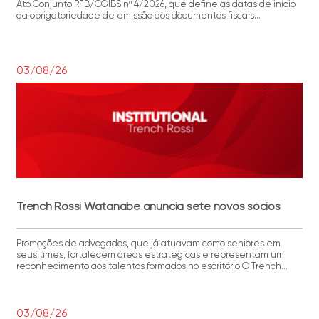
Ato Conjunto RFB/CGIBS nº 4/2026, que define as datas de início
da obrigatoriedade de emissão dos documentos fiscais
eletrônicos segundo o novo regramento Em resumo O Ato
Conjunto RFB/CGIBS nº 4, de 30 de julho de 2026, estabelece as
datas de início […]
03/08/26
Trench Rossi Watanabe anuncia sete novos sócios
Promoções de advogados, que já atuavam como seniores em
seus times, fortalecem áreas estratégicas e representam um
reconhecimento aos talentos formados no escritório O Trench
Rossi Watanabe anuncia a promoção de sete de seus advogados
ao quadro societário. Adam Milgrom, André Provedel, Carla Moraes,
João Brandão, Munique Isoppo, Paulo Carvalho e Rafael Disposti
tornam-se sócios […]
03/08/26