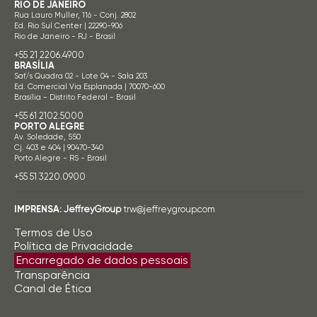
RIO DE JANEIRO
Rua Lauro Muller, 116 - Conj. 2802
Ed. Rio Sul Center | 22290-906
Rio de Janeiro - RJ - Brasil
+55 21 2206.4900
BRASÍLIA
Saf/s Quadra 02 - Lote 04 - Sala 203
Ed. Comercial Via Esplanada | 70070-600
Brasília - Distrito Federal - Brasil
+55 61 2102.5000
PORTO ALEGRE
Av. Soledade, 550
Cj. 403 e 404 | 90470-340
Porto Alegre - RS - Brasil
+55 51 3220.0900
IMPRENSA:
JeffreyGroup
trw@jeffreygroup.com
Termos de Uso
Política de Privacidade
Encarregado de dados pessoais
Transparência
Canal de Ética