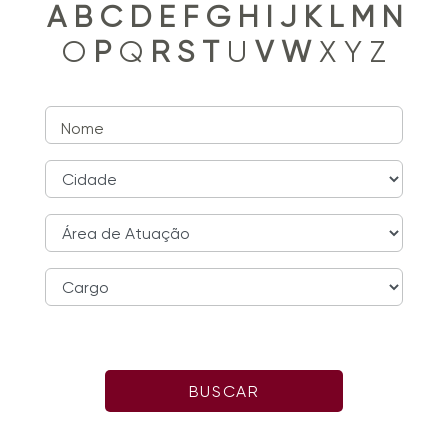
A
B
C
D
E
F
G
H
I
J
K
L
M
N
O
P
Q
R
S
T
U
V
W
X Y Z
Nome