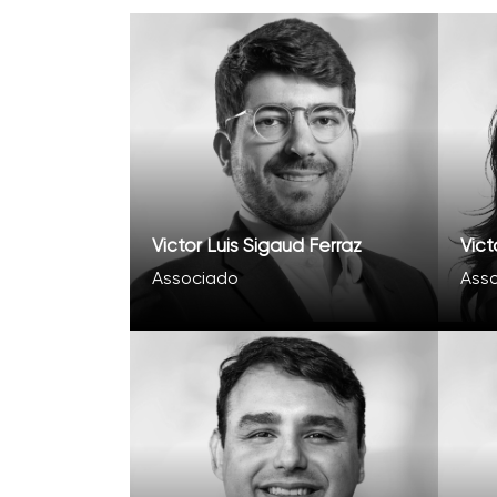
Victor Luis Sigaud Ferraz
Vict
Associado
Ass