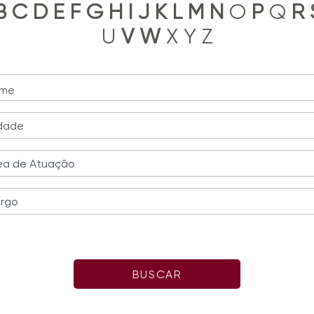
B
C
D
E
F
G
H
I
J
K
L
M
N
O
P
Q
R
U
V
W
X Y Z
me