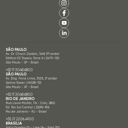
SÃO PAULO
Av. Dr. Chucri Zaidan, 1649, 31º andar
Edifício EZ Towers, Torre A | 04711-130
São Paulo - SP - Brasil
+55 11 3048.6800
SÃO PAULO
Av. Brig. Faria Lima, 3555, 2º andar
Salma Tower | 04538-133
São Paulo - SP - Brasil
+55 11 3048.6800
RIO DE JANEIRO
Rua Lauro Muller, 116 - Conj. 2802
Ed. Rio Sul Center | 22290-906
Rio de Janeiro - RJ - Brasil
+55 21 2206.4900
BRASÍLIA
Saf/s Quadra 02 - Lote 04 - Sala 203