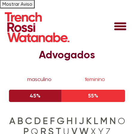
Mostrar Aviso
Advogados
masculino
feminino
45%
55%
A
B
C
D
E
F
G
H
I
J
K
L
M
N
O
P
Q
R
S
T
U
V
W
X Y Z