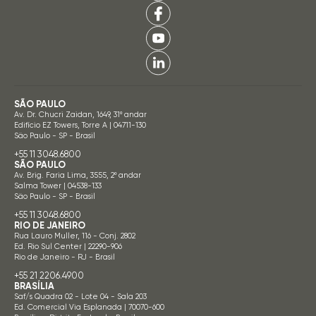
SÃO PAULO
Av. Dr. Chucri Zaidan, 1649, 31º andar
Edifício EZ Towers, Torre A | 04711-130
São Paulo - SP - Brasil
+55 11 3048.6800
SÃO PAULO
Av. Brig. Faria Lima, 3555, 2º andar
Salma Tower | 04538-133
São Paulo - SP - Brasil
+55 11 3048.6800
RIO DE JANEIRO
Rua Lauro Muller, 116 - Conj. 2802
Ed. Rio Sul Center | 22290-906
Rio de Janeiro - RJ - Brasil
+55 21 2206.4900
BRASÍLIA
Saf/s Quadra 02 - Lote 04 - Sala 203
Ed. Comercial Via Esplanada | 70070-600