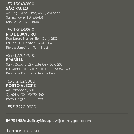
+55 11 3048.6800
SÃO PAULO
Av. Brig. Faria Lima, 3555, 2º andar
Salma Tower | 04538-133
São Paulo - SP - Brasil
+55 11 3048.6800
RIO DE JANEIRO
Rua Lauro Muller, 116 - Conj. 2802
Ed. Rio Sul Center | 22290-906
Rio de Janeiro - RJ - Brasil
+55 21 2206.4900
BRASÍLIA
Saf/s Quadra 02 - Lote 04 - Sala 203
Ed. Comercial Via Esplanada | 70070-600
Brasília - Distrito Federal - Brasil
+55 61 2102.5000
PORTO ALEGRE
Av. Soledade, 550
Cj. 403 e 404 | 90470-340
Porto Alegre - RS - Brasil
+55 51 3220.0900
IMPRENSA:
JeffreyGroup
trw@jeffreygroup.com
Termos de Uso