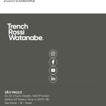
2020) (coautora)
SÃO PAULO
Av. Dr. Chucri Zaidan, 1649, 31º andar
Edifício EZ Towers, Torre A | 04711-130
São Paulo - SP - Brasil