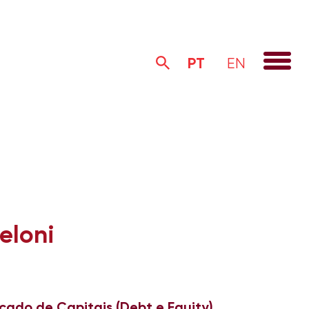
PT
EN
eloni
cado de Capitais (Debt e Equity)
,