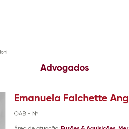
loni
Advogados
Emanuela Falchette Ang
OAB - Nº
Fusões & Aquisições
Mer
Área de atuação:
,