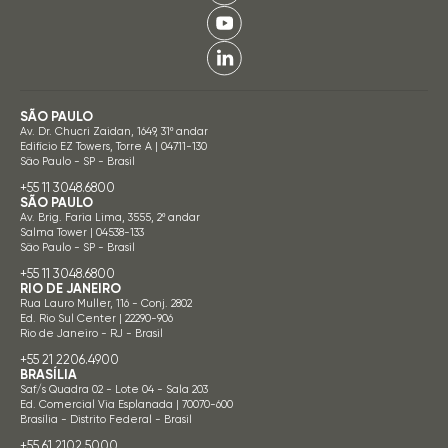
SÃO PAULO
Av. Dr. Chucri Zaidan, 1649, 31º andar
Edifício EZ Towers, Torre A | 04711-130
São Paulo - SP - Brasil
+55 11 3048.6800
SÃO PAULO
Av. Brig. Faria Lima, 3555, 2º andar
Salma Tower | 04538-133
São Paulo - SP - Brasil
+55 11 3048.6800
RIO DE JANEIRO
Rua Lauro Muller, 116 - Conj. 2802
Ed. Rio Sul Center | 22290-906
Rio de Janeiro - RJ - Brasil
+55 21 2206.4900
BRASÍLIA
Saf/s Quadra 02 - Lote 04 - Sala 203
Ed. Comercial Via Esplanada | 70070-600
Brasília - Distrito Federal - Brasil
+55 61 2102.5000