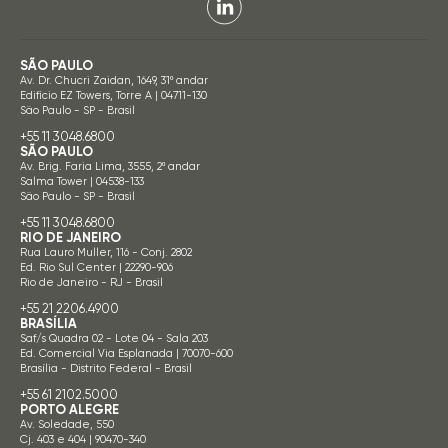
SÃO PAULO
Av. Dr. Chucri Zaidan, 1649, 31º andar
Edifício EZ Towers, Torre A | 04711-130
São Paulo - SP - Brasil
+55 11 3048.6800
SÃO PAULO
Av. Brig. Faria Lima, 3555, 2º andar
Salma Tower | 04538-133
São Paulo - SP - Brasil
+55 11 3048.6800
RIO DE JANEIRO
Rua Lauro Muller, 116 - Conj. 2802
Ed. Rio Sul Center | 22290-906
Rio de Janeiro - RJ - Brasil
+55 21 2206.4900
BRASÍLIA
Saf/s Quadra 02 - Lote 04 - Sala 203
Ed. Comercial Via Esplanada | 70070-600
Brasília - Distrito Federal - Brasil
+55 61 2102.5000
PORTO ALEGRE
Av. Soledade, 550
Cj. 403 e 404 | 90470-340