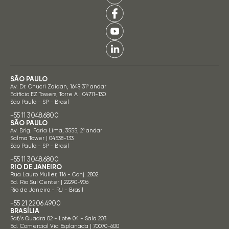
SÃO PAULO
Av. Dr. Chucri Zaidan, 1649, 31º andar
Edifício EZ Towers, Torre A | 04711-130
São Paulo - SP - Brasil
+55 11 3048.6800
SÃO PAULO
Av. Brig. Faria Lima, 3555, 2º andar
Salma Tower | 04538-133
São Paulo - SP - Brasil
+55 11 3048.6800
RIO DE JANEIRO
Rua Lauro Muller, 116 - Conj. 2802
Ed. Rio Sul Center | 22290-906
Rio de Janeiro - RJ - Brasil
+55 21 2206.4900
BRASÍLIA
Saf/s Quadra 02 - Lote 04 - Sala 203
Ed. Comercial Via Esplanada | 70070-600