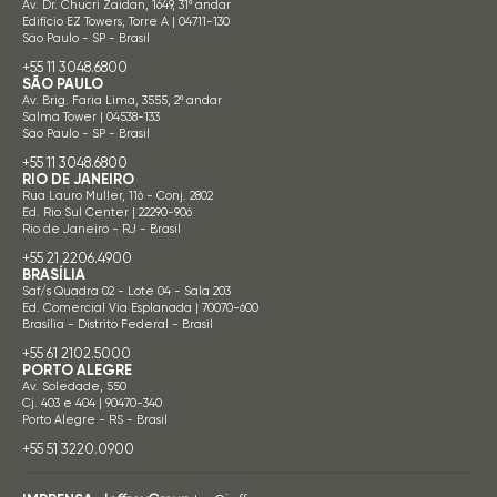
Av. Dr. Chucri Zaidan, 1649, 31º andar
Edifício EZ Towers, Torre A | 04711-130
São Paulo - SP - Brasil
+55 11 3048.6800
SÃO PAULO
Av. Brig. Faria Lima, 3555, 2º andar
Salma Tower | 04538-133
São Paulo - SP - Brasil
+55 11 3048.6800
RIO DE JANEIRO
Rua Lauro Muller, 116 - Conj. 2802
Ed. Rio Sul Center | 22290-906
Rio de Janeiro - RJ - Brasil
+55 21 2206.4900
BRASÍLIA
Saf/s Quadra 02 - Lote 04 - Sala 203
Ed. Comercial Via Esplanada | 70070-600
Brasília - Distrito Federal - Brasil
+55 61 2102.5000
PORTO ALEGRE
Av. Soledade, 550
Cj. 403 e 404 | 90470-340
Porto Alegre - RS - Brasil
+55 51 3220.0900