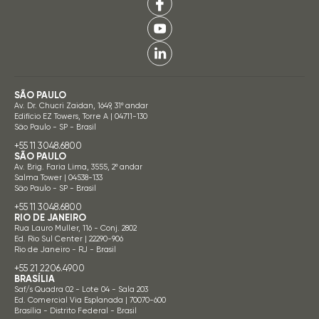
SÃO PAULO
Av. Dr. Chucri Zaidan, 1649, 31º andar
Edifício EZ Towers, Torre A | 04711-130
São Paulo - SP - Brasil
+55 11 3048.6800
SÃO PAULO
Av. Brig. Faria Lima, 3555, 2º andar
Salma Tower | 04538-133
São Paulo - SP - Brasil
+55 11 3048.6800
RIO DE JANEIRO
Rua Lauro Muller, 116 - Conj. 2802
Ed. Rio Sul Center | 22290-906
Rio de Janeiro - RJ - Brasil
+55 21 2206.4900
BRASÍLIA
Saf/s Quadra 02 - Lote 04 - Sala 203
Ed. Comercial Via Esplanada | 70070-600
Brasília - Distrito Federal - Brasil