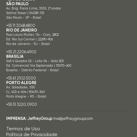
SÃO PAULO
Av. Brig. Faria Lima, 3555, 2º andar
Salma Tower | 04538-133
São Paulo - SP - Brasil
+55 11 3048.6800
RIO DE JANEIRO
Rua Lauro Muller, 116 - Conj. 2802
Ed. Rio Sul Center | 22290-906
Rio de Janeiro - RJ - Brasil
+55 21 2206.4900
BRASÍLIA
Saf/s Quadra 02 - Lote 04 - Sala 203
Ed. Comercial Via Esplanada | 70070-600
Brasília - Distrito Federal - Brasil
+55 61 2102.5000
PORTO ALEGRE
Av. Soledade, 550
Cj. 403 e 404 | 90470-340
Porto Alegre - RS - Brasil
+55 51 3220.0900
IMPRENSA:
JeffreyGroup
trw@jeffreygroup.com
Termos de Uso
Política de Privacidade