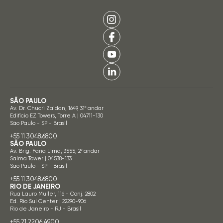
SÃO PAULO
Av. Dr. Chucri Zaidan, 1649, 31º andar
Edifício EZ Towers, Torre A | 04711-130
São Paulo - SP - Brasil
+55 11 3048.6800
SÃO PAULO
Av. Brig. Faria Lima, 3555, 2º andar
Salma Tower | 04538-133
São Paulo - SP - Brasil
+55 11 3048.6800
RIO DE JANEIRO
Rua Lauro Muller, 116 - Conj. 2802
Ed. Rio Sul Center | 22290-906
Rio de Janeiro - RJ - Brasil
+55 21 2206.4900