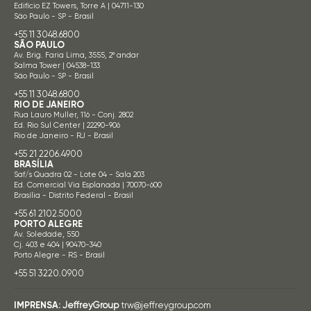
Edifício EZ Towers, Torre A | 04711-130
São Paulo - SP - Brasil
+55 11 3048.6800
SÃO PAULO
Av. Brig. Faria Lima, 3555, 2º andar
Salma Tower | 04538-133
São Paulo - SP - Brasil
+55 11 3048.6800
RIO DE JANEIRO
Rua Lauro Muller, 116 - Conj. 2802
Ed. Rio Sul Center | 22290-906
Rio de Janeiro - RJ - Brasil
+55 21 2206.4900
BRASÍLIA
Saf/s Quadra 02 - Lote 04 - Sala 203
Ed. Comercial Via Esplanada | 70070-600
Brasília - Distrito Federal - Brasil
+55 61 2102.5000
PORTO ALEGRE
Av. Soledade, 550
Cj. 403 e 404 | 90470-340
Porto Alegre - RS - Brasil
+55 51 3220.0900
IMPRENSA:
JeffreyGroup
trw@jeffreygroup.com