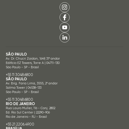
SÃO PAULO
Av. Dr. Chucri Zaidan, 1649, 31º andar
Edifício EZ Towers, Torre A | 04711-130
São Paulo - SP - Brasil
+55 11 3048.6800
SÃO PAULO
Av. Brig. Faria Lima, 3555, 2º andar
Salma Tower | 04538-133
São Paulo - SP - Brasil
+55 11 3048.6800
RIO DE JANEIRO
Rua Lauro Muller, 116 - Conj. 2802
Ed. Rio Sul Center | 22290-906
Rio de Janeiro - RJ - Brasil
+55 21 2206.4900
BRASÍLIA