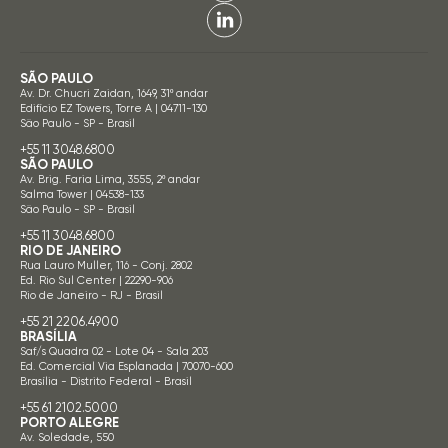
SÃO PAULO
Av. Dr. Chucri Zaidan, 1649, 31º andar
Edifício EZ Towers, Torre A | 04711-130
São Paulo - SP - Brasil
+55 11 3048.6800
SÃO PAULO
Av. Brig. Faria Lima, 3555, 2º andar
Salma Tower | 04538-133
São Paulo - SP - Brasil
+55 11 3048.6800
RIO DE JANEIRO
Rua Lauro Muller, 116 - Conj. 2802
Ed. Rio Sul Center | 22290-906
Rio de Janeiro - RJ - Brasil
+55 21 2206.4900
BRASÍLIA
Saf/s Quadra 02 - Lote 04 - Sala 203
Ed. Comercial Via Esplanada | 70070-600
Brasília - Distrito Federal - Brasil
+55 61 2102.5000
PORTO ALEGRE
Av. Soledade, 550