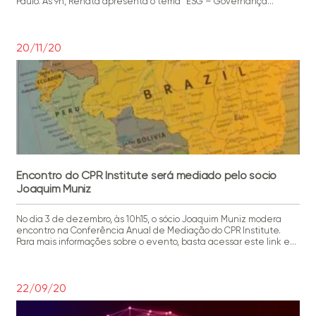
Paulo. Às 9h, Renata apresenta o tema “ESG – Governança
Corporativa, Sustentabilidade e Responsabilidade Social na
geração de valor da empresa”, enquanto Giovani ministra, às 11h,
a palestra “O meio ambiente e o setor de saneamento”. As
inscrições […]
20/11/20
Encontro do CPR Institute será mediado pelo sócio
Joaquim Muniz
No dia 3 de dezembro, às 10h15, o sócio Joaquim Muniz modera
encontro na Conferência Anual de Mediação do CPR Institute.
Para mais informações sobre o evento, basta acessar este link e
realizar a inscrição.
22/09/20