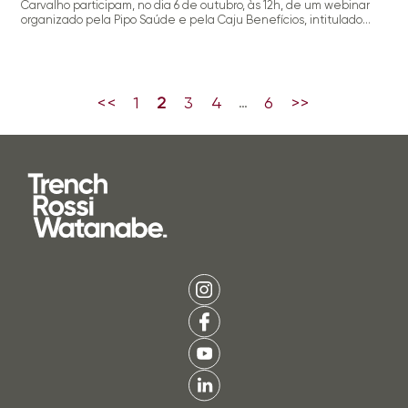
Carvalho participam, no dia 6 de outubro, às 12h, de um webinar
organizado pela Pipo Saúde e pela Caju Benefícios, intitulado
“Benefícios seguráveis e não seguráveis, o que diz a legislação?”.
O evento, que também contará com um almoço virtual (para
quem for de São Paulo), tem como objetivo […]
<<
1
2
3
4
6
>>
…