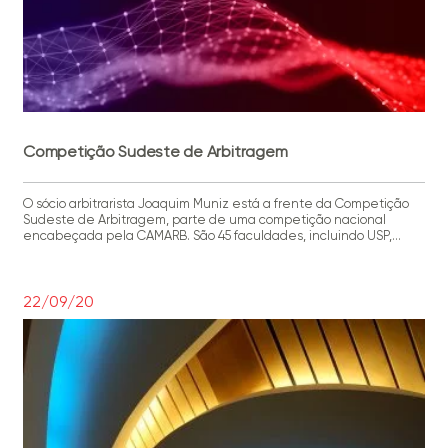
Competição Sudeste de Arbitragem
O sócio arbitrarista Joaquim Muniz está a frente da Competição
Sudeste de Arbitragem, parte de uma competição nacional
encabeçada pela CAMARB. São 45 faculdades, incluindo USP,
PUC-SP e UERJ, e etapas que contarão com audiências simuladas
entre duas faculdades. No dia 8 de outubro, cada faculdade
participará de três rodadas, recebendo notas acerca da sua
atuação. As oito melhores […]
22/09/20