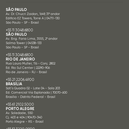
SÃO PAULO
Av. Dr. Chucri Zaidan, 1649, 31º andar
Edifício EZ Towers, Torre A | 04711-130
São Paulo - SP - Brasil
+55 11 3048.6800
SÃO PAULO
Av. Brig. Faria Lima, 3555, 2º andar
Salma Tower | 04538-133
São Paulo - SP - Brasil
+55 11 3048.6800
RIO DE JANEIRO
Rua Lauro Muller, 116 - Conj. 2802
Ed. Rio Sul Center | 22290-906
Rio de Janeiro - RJ - Brasil
+55 21 2206.4900
BRASÍLIA
Saf/s Quadra 02 - Lote 04 - Sala 203
Ed. Comercial Via Esplanada | 70070-600
Brasília - Distrito Federal - Brasil
+55 61 2102.5000
PORTO ALEGRE
Av. Soledade, 550
Cj. 403 e 404 | 90470-340
Porto Alegre - RS - Brasil