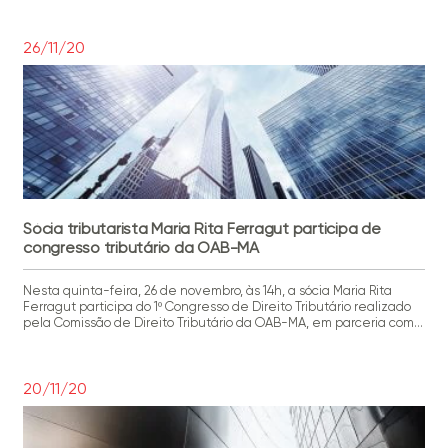
discutir os aspectos práticos da advocacia ambiental.
26/11/20
Sócia tributarista Maria Rita Ferragut participa de
congresso tributário da OAB-MA
Nesta quinta-feira, 26 de novembro, às 14h, a sócia Maria Rita
Ferragut participa do 1º Congresso de Direito Tributário realizado
pela Comissão de Direito Tributário da OAB-MA, em parceria com a
ESA. A tributarista integra o painel sobre o tema:
“Responsabilidade Tributária – Aspectos Materiais e Processuais“.
O encontro é gratuito e as inscrições podem ser feitas pelo link.
20/11/20