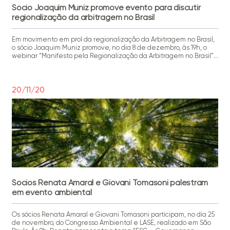
Sócio Joaquim Muniz promove evento para discutir
regionalização da arbitragem no Brasil
Em movimento em prol da regionalização da Arbitragem no Brasil,
o sócio Joaquim Muniz promove, no dia 8 de dezembro, às 19h, o
webinar “Manifesto pela Regionalização da Arbitragem no Brasil”.
O encontro, promovido em parceria com o Conselho Nacional das
Instituições de Mediação e Arbitragem, será transmitido pelo
canal do YouTube do CPA. As inscrições, que […]
20/11/20
Sócios Renata Amaral e Giovani Tomasoni palestram
em evento ambiental
Os sócios Renata Amaral e Giovani Tomasoni participam, no dia 25
de novembro, do Congresso Ambiental e LASE, realizado em São