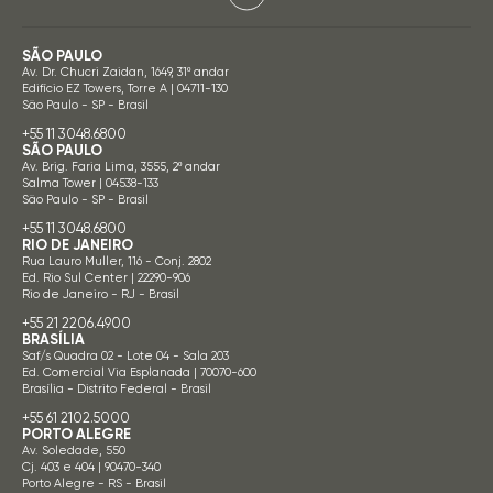
SÃO PAULO
Av. Dr. Chucri Zaidan, 1649, 31º andar
Edifício EZ Towers, Torre A | 04711-130
São Paulo - SP - Brasil
+55 11 3048.6800
SÃO PAULO
Av. Brig. Faria Lima, 3555, 2º andar
Salma Tower | 04538-133
São Paulo - SP - Brasil
+55 11 3048.6800
RIO DE JANEIRO
Rua Lauro Muller, 116 - Conj. 2802
Ed. Rio Sul Center | 22290-906
Rio de Janeiro - RJ - Brasil
+55 21 2206.4900
BRASÍLIA
Saf/s Quadra 02 - Lote 04 - Sala 203
Ed. Comercial Via Esplanada | 70070-600
Brasília - Distrito Federal - Brasil
+55 61 2102.5000
PORTO ALEGRE
Av. Soledade, 550
Cj. 403 e 404 | 90470-340
Porto Alegre - RS - Brasil