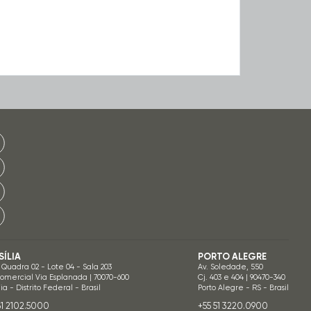
SÍLIA
PORTO ALEGRE
 Quadra 02 - Lote 04 - Sala 203
Av. Soledade, 550
Comercial Via Esplanada | 70070-600
Cj. 403 e 404 | 90470-340
lia - Distrito Federal - Brasil
Porto Alegre - RS - Brasil
61 2102.5000
+55 51 3220.0900