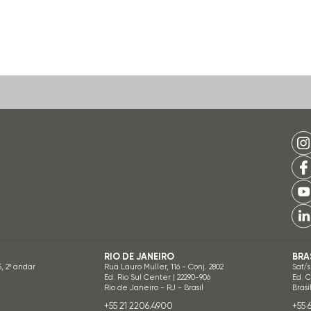
RIO DE JANEIRO
BRA
5, 2º andar
Rua Lauro Muller, 116 - Conj. 2802
Saf/s
Ed. Rio Sul Center | 22290-906
Ed. 
Rio de Janeiro - RJ - Brasil
Brasí
+55 21 2206.4900
+55 