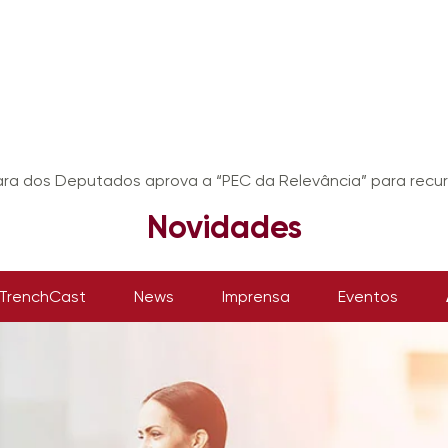
a dos Deputados aprova a “PEC da Relevância” para recur
Novidades
TrenchCast
News
Imprensa
Eventos