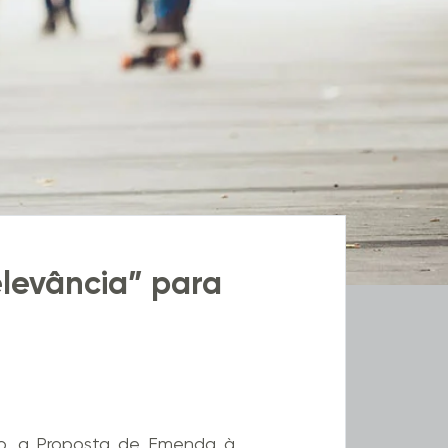
levância” para
no, a Proposta de Emenda à