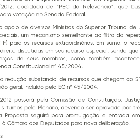
/2012, apelidada de “PEC da Relevância”, que bus
á para votação no Senado Federal.
apoio de diversos Ministros do Superior Tribunal de J
especiais, um mecanismo semelhante ao filtro da reperc
TF) para os recursos extraordinários. Em suma, o re
direito discutidas em seu recurso especial, sendo qu
terços de seus membros, como também acontece 
enda Constitucional nº 45/2004.
ma redução substancial de recursos que chegam ao 
são geral, incluído pela EC nº 45/2004.
012 passará pela Comissão de Constituição, Justi
s turnos pelo Plenário, devendo ser aprovada por tr
a Proposta seguirá para promulgação e entrada em 
rá à Câmara dos Deputados para nova deliberação.
is