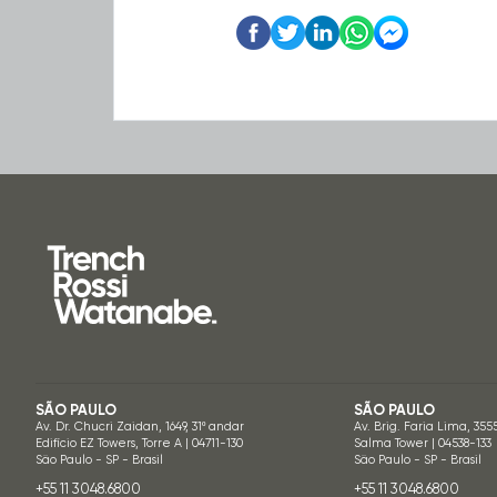
SÃO PAULO
SÃO PAULO
Av. Dr. Chucri Zaidan, 1649, 31º andar
Av. Brig. Faria Lima, 355
Edifício EZ Towers, Torre A | 04711-130
Salma Tower | 04538-133
São Paulo - SP - Brasil
São Paulo - SP - Brasil
+55 11 3048.6800
+55 11 3048.6800