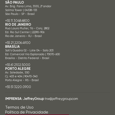
SÃO PAULO
Av. Brig. Faria Lima, 3555, 2º andar
Salma Tower | 04538-133
São Paulo - SP - Brasil
+55 11 3048.6800
RIO DE JANEIRO
Rua Lauro Muller, 116 - Conj. 2802
Ed. Rio Sul Center | 22290-906
Rio de Janeiro - RJ - Brasil
+55 21 2206.4900
BRASÍLIA
Saf/s Quadra 02 - Lote 04 - Sala 203
Ed. Comercial Via Esplanada | 70070-600
Brasília - Distrito Federal - Brasil
+55 61 2102.5000
PORTO ALEGRE
Av. Soledade, 550
Cj. 403 e 404 | 90470-340
Porto Alegre - RS - Brasil
+55 51 3220.0900
IMPRENSA:
JeffreyGroup
trw@jeffreygroup.com
Termos de Uso
Política de Privacidade