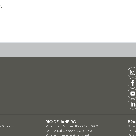
is
RIO DE JANEIRO
BRA
5, 2º andar
Rua Lauro Muller, 116 - Conj. 2802
Saf/s
Ed. Rio Sul Center | 22290-906
Ed. 
Rio de Janeiro - RJ - Brasil
Brasí