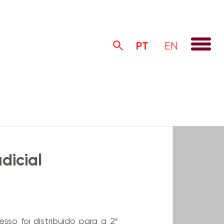
PT
EN
Alertas Legais
Institucional
dicial
so foi distribuído para a 2ª