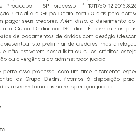
Piracicaba – SP, processo n° 1011760-12.2015.8.26
ão judicial e o Grupo Dedini terá 60 dias para apres
 pagar seus credores. Além disso, o deferimento do
ontra o Grupo Dedini por 180 dias. É comum nos pl
tas de pagamentos de dívidas com deságio (descont
resentou lista preliminar de credores, mas a relaçã
 que não estiverem nessa lista ou cujos créditos este
ão ou divergência ao administrador judicial.
erto esse processo, com um time altamente especi
ontra as Grupo Dedini, ficamos à disposição para 
idas a serem tomadas na recuperação judicial.
s
nte