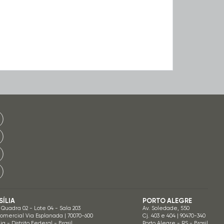
SÍLIA
PORTO ALEGRE
 Quadra 02 - Lote 04 - Sala 203
Av. Soledade, 550
Comercial Via Esplanada | 70070-600
Cj. 403 e 404 | 90470-340
lia - Distrito Federal - Brasil
Porto Alegre - RS - Brasil