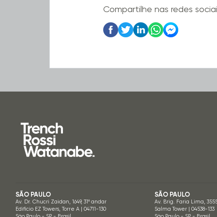
Compartilhe nas redes socia
SÃO PAULO
SÃO PAULO
Av. Dr. Chucri Zaidan, 1649, 31º andar
Av. Brig. Faria Lima, 355
Edifício EZ Towers, Torre A | 04711-130
Salma Tower | 04538-133
São Paulo - SP - Brasil
São Paulo - SP - Brasil