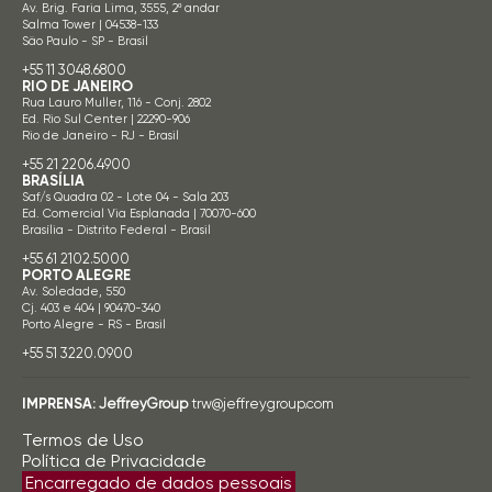
Av. Brig. Faria Lima, 3555, 2º andar
Salma Tower | 04538-133
São Paulo - SP - Brasil
+55 11 3048.6800
RIO DE JANEIRO
Rua Lauro Muller, 116 - Conj. 2802
Ed. Rio Sul Center | 22290-906
Rio de Janeiro - RJ - Brasil
+55 21 2206.4900
BRASÍLIA
Saf/s Quadra 02 - Lote 04 - Sala 203
Ed. Comercial Via Esplanada | 70070-600
Brasília - Distrito Federal - Brasil
+55 61 2102.5000
PORTO ALEGRE
Av. Soledade, 550
Cj. 403 e 404 | 90470-340
Porto Alegre - RS - Brasil
+55 51 3220.0900
IMPRENSA:
JeffreyGroup
trw@jeffreygroup.com
Termos de Uso
Política de Privacidade
Encarregado de dados pessoais