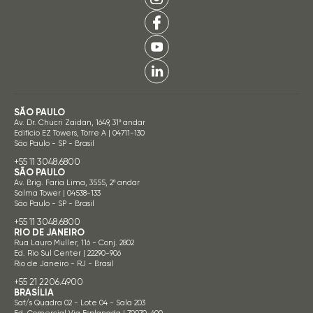
SÃO PAULO
Av. Dr. Chucri Zaidan, 1649, 31º andar
Edifício EZ Towers, Torre A | 04711-130
São Paulo - SP - Brasil
+55 11 3048.6800
SÃO PAULO
Av. Brig. Faria Lima, 3555, 2º andar
Salma Tower | 04538-133
São Paulo - SP - Brasil
+55 11 3048.6800
RIO DE JANEIRO
Rua Lauro Muller, 116 - Conj. 2802
Ed. Rio Sul Center | 22290-906
Rio de Janeiro - RJ - Brasil
+55 21 2206.4900
BRASÍLIA
Saf/s Quadra 02 - Lote 04 - Sala 203