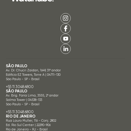
SÃO PAULO
Av. Dr. Chucri Zaidan, 1649, 31º andar
Edifício EZ Towers, Torre A | 04711-130
São Paulo - SP - Brasil
+55 11 3048.6800
SÃO PAULO
Av. Brig. Faria Lima, 3555, 2º andar
Salma Tower | 04538-133
São Paulo - SP - Brasil
+55 11 3048.6800
RIO DE JANEIRO
Rua Lauro Muller, 116 - Conj. 2802
Ed. Rio Sul Center | 22290-906
Rio de Janeiro - RJ - Brasil