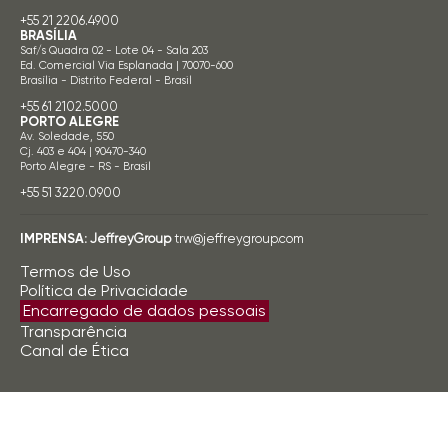
+55 21 2206.4900
BRASÍLIA
Saf/s Quadra 02 - Lote 04 - Sala 203
Ed. Comercial Via Esplanada | 70070-600
Brasília - Distrito Federal - Brasil
+55 61 2102.5000
PORTO ALEGRE
Av. Soledade, 550
Cj. 403 e 404 | 90470-340
Porto Alegre - RS - Brasil
+55 51 3220.0900
IMPRENSA:
JeffreyGroup
trw@jeffreygroup.com
Termos de Uso
Política de Privacidade
Encarregado de dados pessoais
Transparência
Canal de Ética