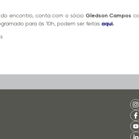
o do encontro, conta com o sócio
Gledson Campos
co
programado para às 10h, podem ser feitas
aqui
.
is