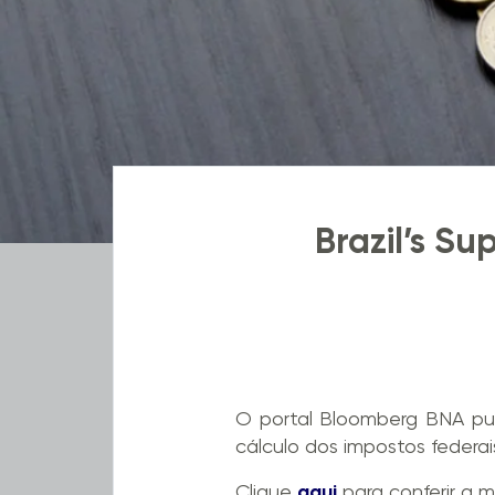
Brazil’s S
O portal Bloomberg BNA pub
cálculo dos impostos federai
Clique
aqui
para conferir a m