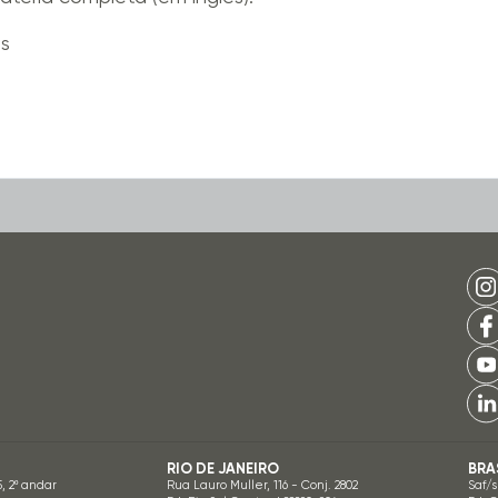
is
RIO DE JANEIRO
BRA
5, 2º andar
Rua Lauro Muller, 116 - Conj. 2802
Saf/s