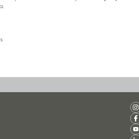
a.
is