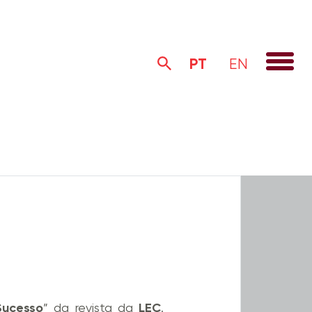
PT
EN
Alertas Legais
Institucional
Sucesso
” da revista da
LEC
.