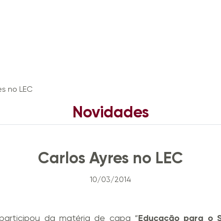
es no LEC
Novidades
TrenchCast
News
Imprensa
Eventos
Carlos Ayres no LEC
10/03/2014
articipou da matéria de capa “
Educação para o 