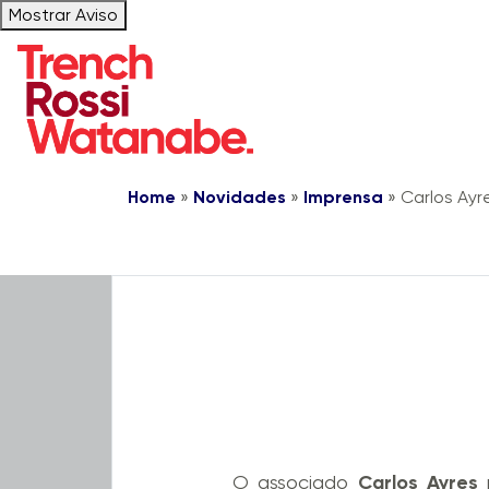
Mostrar Aviso
Home
»
Novidades
»
Imprensa
»
Carlos Ayr
Notícias
Live Trench
O associado
Carlos Ayres
p