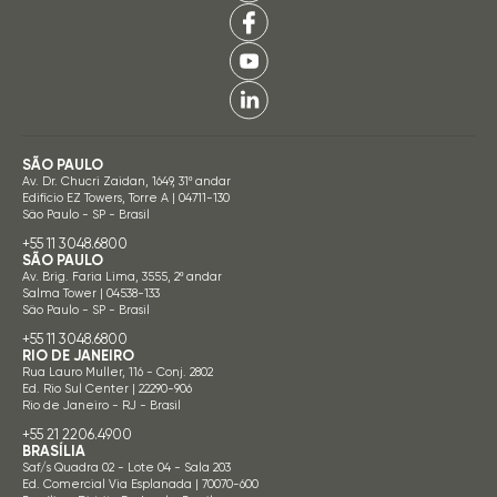
SÃO PAULO
Av. Dr. Chucri Zaidan, 1649, 31º andar
Edifício EZ Towers, Torre A | 04711-130
São Paulo - SP - Brasil
+55 11 3048.6800
SÃO PAULO
Av. Brig. Faria Lima, 3555, 2º andar
Salma Tower | 04538-133
São Paulo - SP - Brasil
+55 11 3048.6800
RIO DE JANEIRO
Rua Lauro Muller, 116 - Conj. 2802
Ed. Rio Sul Center | 22290-906
Rio de Janeiro - RJ - Brasil
+55 21 2206.4900
BRASÍLIA
Saf/s Quadra 02 - Lote 04 - Sala 203
Ed. Comercial Via Esplanada | 70070-600