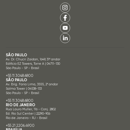
SÃO PAULO
Av. Dr. Chucri Zaidan, 1649, 31º andar
Edifício EZ Towers, Torre A | 04711-130
São Paulo - SP - Brasil
+55 11 3048.6800
SÃO PAULO
Av. Brig. Faria Lima, 3555, 2º andar
Salma Tower | 04538-133
São Paulo - SP - Brasil
+55 11 3048.6800
RIO DE JANEIRO
Rua Lauro Muller, 116 - Conj. 2802
Ed. Rio Sul Center | 22290-906
Rio de Janeiro - RJ - Brasil
+55 21 2206.4900
BRASÍLIA