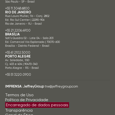
São Paulo - SP - Brasil
+55 11 3048.6800
RIO DE JANEIRO
Rua Lauro Muller, 116 - Conj. 2802
Ed. Rio Sul Center | 22290-906
Rio de Janeiro - RJ - Brasil
+55 21 2206.4900
BRASÍLIA
Saf/s Quadra 02 - Lote 04 - Sala 203
Ed. Comercial Via Esplanada | 70070-600
Brasília - Distrito Federal - Brasil
+55 61 2102.5000
PORTO ALEGRE
Av. Soledade, 550
Cj. 403 e 404 | 90470-340
Porto Alegre - RS - Brasil
+55 51 3220.0900
IMPRENSA:
JeffreyGroup
trw@jeffreygroup.com
Termos de Uso
Política de Privacidade
Encarregado de dados pessoais
Transparência