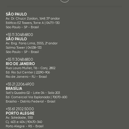
SÃO PAULO
Av. Dr. Chucri Zaidan, 1649, 31º andar
Edifício EZ Towers, Torre A | 04711-130
São Paulo - SP - Brasil
+55 11 3048.6800
SÃO PAULO
Av. Brig. Faria Lima, 3555, 2º andar
Salma Tower | 04538-133
São Paulo - SP - Brasil
+55 11 3048.6800
RIO DE JANEIRO
Rua Lauro Muller, 116 - Conj. 2802
Ed. Rio Sul Center | 22290-906
Rio de Janeiro - RJ - Brasil
+55 21 2206.4900
BRASÍLIA
Saf/s Quadra 02 - Lote 04 - Sala 203
Ed. Comercial Via Esplanada | 70070-600
Brasília - Distrito Federal - Brasil
+55 61 2102.5000
PORTO ALEGRE
Av. Soledade, 550
Cj. 403 e 404 | 90470-340
Porto Alegre - RS - Brasil