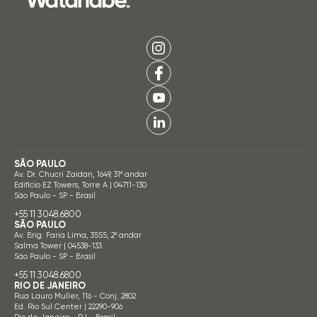
SÃO PAULO
Av. Dr. Chucri Zaidan, 1649, 31º andar
Edifício EZ Towers, Torre A | 04711-130
São Paulo - SP - Brasil
+55 11 3048.6800
SÃO PAULO
Av. Brig. Faria Lima, 3555, 2º andar
Salma Tower | 04538-133
São Paulo - SP - Brasil
+55 11 3048.6800
RIO DE JANEIRO
Rua Lauro Muller, 116 - Conj. 2802
Ed. Rio Sul Center | 22290-906