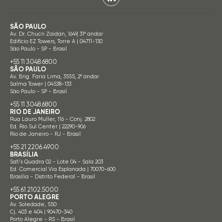
SÃO PAULO
Av. Dr. Chucri Zaidan, 1649, 31º andar
Edifício EZ Towers, Torre A | 04711-130
São Paulo - SP - Brasil
+55 11 3048.6800
SÃO PAULO
Av. Brig. Faria Lima, 3555, 2º andar
Salma Tower | 04538-133
São Paulo - SP - Brasil
+55 11 3048.6800
RIO DE JANEIRO
Rua Lauro Muller, 116 - Conj. 2802
Ed. Rio Sul Center | 22290-906
Rio de Janeiro - RJ - Brasil
+55 21 2206.4900
BRASÍLIA
Saf/s Quadra 02 - Lote 04 - Sala 203
Ed. Comercial Via Esplanada | 70070-600
Brasília - Distrito Federal - Brasil
+55 61 2102.5000
PORTO ALEGRE
Av. Soledade, 550
Cj. 403 e 404 | 90470-340
Porto Alegre - RS - Brasil