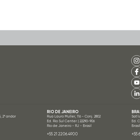
RIO DE JANEIRO
BRA
5, 2º andar
Rua Lauro Muller, 116 - Conj. 2802
Saf/s
Ed. Rio Sul Center | 22290-906
Ed. 
Rio de Janeiro - RJ - Brasil
Brasí
+55 21 2206.4900
+55 