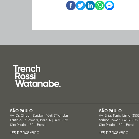
SÃO PAULO
SÃO PAULO
Av. Dr. Chucri Zaidan, 1649, 31º andar
Av. Brig. Faria Lima, 355
Edifício EZ Towers, Torre A | 04711-130
Salma Tower | 04538-133
São Paulo - SP - Brasil
São Paulo - SP - Brasil
+55 11 3048.6800
+55 11 3048.6800