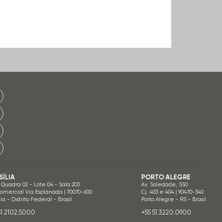
SÍLIA
PORTO ALEGRE
 Quadra 02 - Lote 04 - Sala 203
Av. Soledade, 550
Comercial Via Esplanada | 70070-600
Cj. 403 e 404 | 90470-340
lia - Distrito Federal - Brasil
Porto Alegre - RS - Brasil
61 2102.5000
+55 51 3220.0900