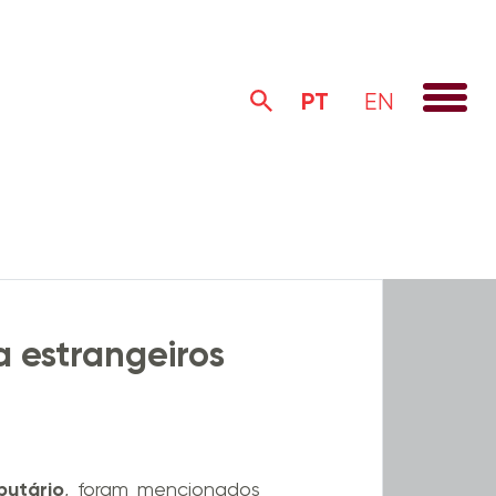
PT
EN
Alertas Legais
Institucional
a estrangeiros
butário
, foram mencionados