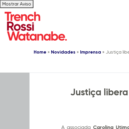
Mostrar Aviso
Home
»
Novidades
»
Imprensa
»
Justiça li
Notícias
Live Trench
Justiça liber
A associada
Carolina Utima