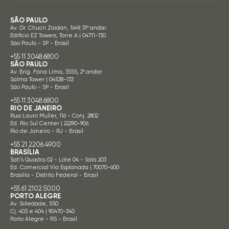
SÃO PAULO
Av. Dr. Chucri Zaidan, 1649, 31º andar
Edifício EZ Towers, Torre A | 04711-130
São Paulo - SP - Brasil
+55 11 3048.6800
SÃO PAULO
Av. Brig. Faria Lima, 3555, 2º andar
Salma Tower | 04538-133
São Paulo - SP - Brasil
+55 11 3048.6800
RIO DE JANEIRO
Rua Lauro Muller, 116 - Conj. 2802
Ed. Rio Sul Center | 22290-906
Rio de Janeiro - RJ - Brasil
+55 21 2206.4900
BRASÍLIA
Saf/s Quadra 02 - Lote 04 - Sala 203
Ed. Comercial Via Esplanada | 70070-600
Brasília - Distrito Federal - Brasil
+55 61 2102.5000
PORTO ALEGRE
Av. Soledade, 550
Cj. 403 e 404 | 90470-340
Porto Alegre - RS - Brasil