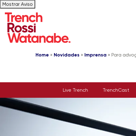
Mostrar Aviso
Home
»
Novidades
»
Imprensa
»
Para advog
Live Trench
TrenchCast