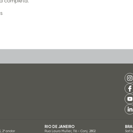
a completa.
is
RIO DE JANEIRO
BRA
5, 2º andar
Rua Lauro Muller, 116 - Conj. 2802
Saf/s