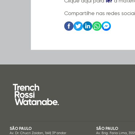
Clique aqui para
ler
a matéri
Compartilhe nas redes socia
SÃO PAULO
SÃO PAULO
Av. Dr. Chucri Zaidan, 1649, 31º andar
Av. Brig. Faria Lima, 355