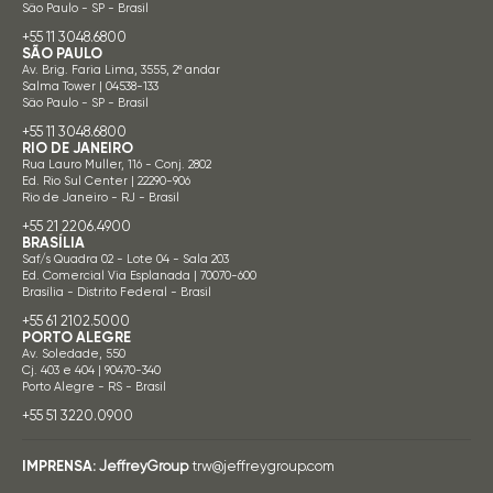
São Paulo - SP - Brasil
+55 11 3048.6800
SÃO PAULO
Av. Brig. Faria Lima, 3555, 2º andar
Salma Tower | 04538-133
São Paulo - SP - Brasil
+55 11 3048.6800
RIO DE JANEIRO
Rua Lauro Muller, 116 - Conj. 2802
Ed. Rio Sul Center | 22290-906
Rio de Janeiro - RJ - Brasil
+55 21 2206.4900
BRASÍLIA
Saf/s Quadra 02 - Lote 04 - Sala 203
Ed. Comercial Via Esplanada | 70070-600
Brasília - Distrito Federal - Brasil
+55 61 2102.5000
PORTO ALEGRE
Av. Soledade, 550
Cj. 403 e 404 | 90470-340
Porto Alegre - RS - Brasil
+55 51 3220.0900
IMPRENSA:
JeffreyGroup
trw@jeffreygroup.com