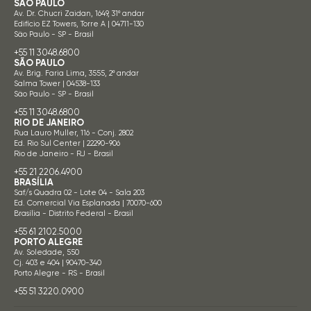
SÃO PAULO
Av. Dr. Chucri Zaidan, 1649, 31º andar
Edifício EZ Towers, Torre A | 04711-130
São Paulo - SP - Brasil
+55 11 3048.6800
SÃO PAULO
Av. Brig. Faria Lima, 3555, 2º andar
Salma Tower | 04538-133
São Paulo - SP - Brasil
+55 11 3048.6800
RIO DE JANEIRO
Rua Lauro Muller, 116 - Conj. 2802
Ed. Rio Sul Center | 22290-906
Rio de Janeiro - RJ - Brasil
+55 21 2206.4900
BRASÍLIA
Saf/s Quadra 02 - Lote 04 - Sala 203
Ed. Comercial Via Esplanada | 70070-600
Brasília - Distrito Federal - Brasil
+55 61 2102.5000
PORTO ALEGRE
Av. Soledade, 550
Cj. 403 e 404 | 90470-340
Porto Alegre - RS - Brasil
+55 51 3220.0900