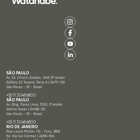
SÃO PAULO
Av. Dr. Chucri Zaidan, 1649, 31º andar
Edifício EZ Towers, Torre A | 04711-130
São Paulo - SP - Brasil
+55 11 3048.6800
SÃO PAULO
Av. Brig. Faria Lima, 3555, 2º andar
Salma Tower | 04538-133
São Paulo - SP - Brasil
+55 11 3048.6800
RIO DE JANEIRO
Rua Lauro Muller, 116 - Conj. 2802
Ed. Rio Sul Center | 22290-906