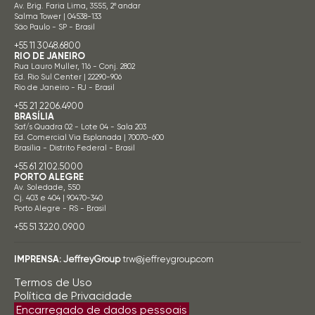
Av. Brig. Faria Lima, 3555, 2º andar
Salma Tower | 04538-133
São Paulo - SP - Brasil
+55 11 3048.6800
RIO DE JANEIRO
Rua Lauro Muller, 116 - Conj. 2802
Ed. Rio Sul Center | 22290-906
Rio de Janeiro - RJ - Brasil
+55 21 2206.4900
BRASÍLIA
Saf/s Quadra 02 - Lote 04 - Sala 203
Ed. Comercial Via Esplanada | 70070-600
Brasília - Distrito Federal - Brasil
+55 61 2102.5000
PORTO ALEGRE
Av. Soledade, 550
Cj. 403 e 404 | 90470-340
Porto Alegre - RS - Brasil
+55 51 3220.0900
IMPRENSA:
JeffreyGroup
trw@jeffreygroup.com
Termos de Uso
Política de Privacidade
Encarregado de dados pessoais