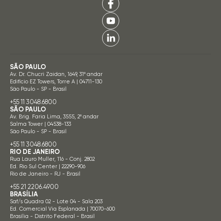
SÃO PAULO
Av. Dr. Chucri Zaidan, 1649, 31º andar
Edifício EZ Towers, Torre A | 04711-130
São Paulo - SP - Brasil
+55 11 3048.6800
SÃO PAULO
Av. Brig. Faria Lima, 3555, 2º andar
Salma Tower | 04538-133
São Paulo - SP - Brasil
+55 11 3048.6800
RIO DE JANEIRO
Rua Lauro Muller, 116 - Conj. 2802
Ed. Rio Sul Center | 22290-906
Rio de Janeiro - RJ - Brasil
+55 21 2206.4900
BRASÍLIA
Saf/s Quadra 02 - Lote 04 - Sala 203
Ed. Comercial Via Esplanada | 70070-600
Brasília - Distrito Federal - Brasil