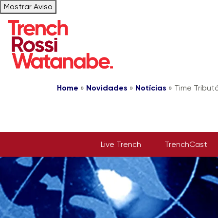
Mostrar Aviso
Home
»
Novidades
»
Notícias
»
Time Tribut
Live Trench
TrenchCast