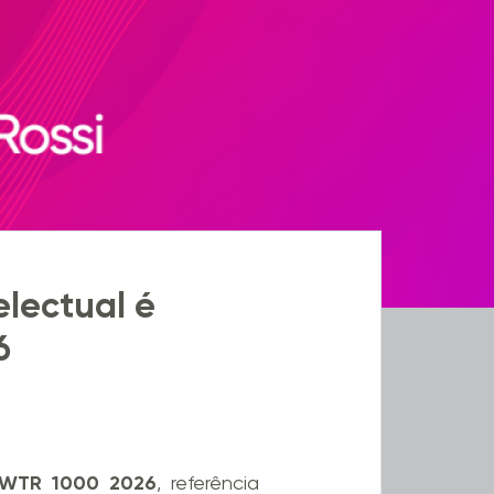
electual é
6
WTR 1000 2026
, referência