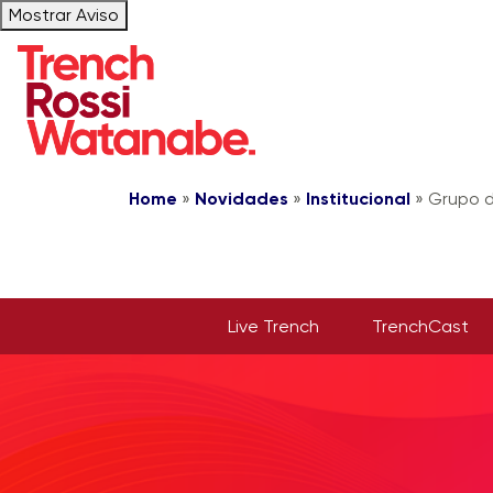
Mostrar Aviso
Home
»
Novidades
»
Institucional
»
Grupo d
Live Trench
TrenchCast