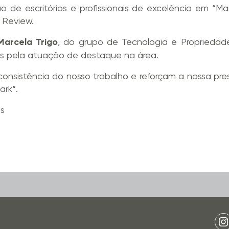
ção
de escritórios e profissionais de excelência em “M
Review.
Marcela Trigo
, do grupo de Tecnologia e Propriedad
as
pela atuação de destaque na área.
consistência do nosso trabalho e reforçam a nossa pre
ark
“.
is