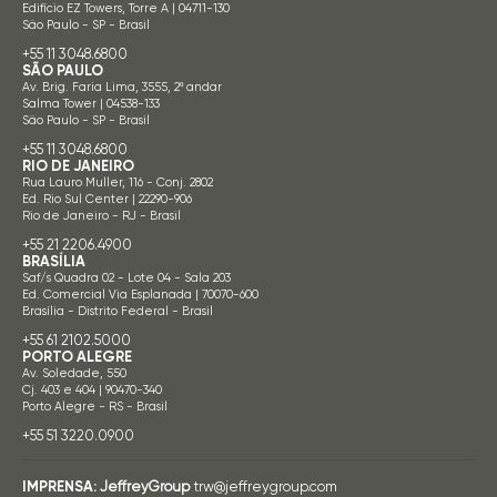
Edifício EZ Towers, Torre A | 04711-130
São Paulo - SP - Brasil
+55 11 3048.6800
SÃO PAULO
Av. Brig. Faria Lima, 3555, 2º andar
Salma Tower | 04538-133
São Paulo - SP - Brasil
+55 11 3048.6800
RIO DE JANEIRO
Rua Lauro Muller, 116 - Conj. 2802
Ed. Rio Sul Center | 22290-906
Rio de Janeiro - RJ - Brasil
+55 21 2206.4900
BRASÍLIA
Saf/s Quadra 02 - Lote 04 - Sala 203
Ed. Comercial Via Esplanada | 70070-600
Brasília - Distrito Federal - Brasil
+55 61 2102.5000
PORTO ALEGRE
Av. Soledade, 550
Cj. 403 e 404 | 90470-340
Porto Alegre - RS - Brasil
+55 51 3220.0900
IMPRENSA:
JeffreyGroup
trw@jeffreygroup.com