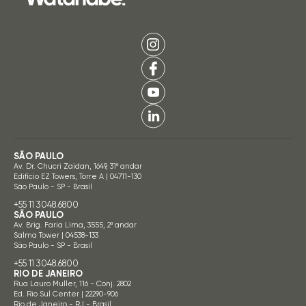
SÃO PAULO
Av. Dr. Chucri Zaidan, 1649, 31º andar
Edifício EZ Towers, Torre A | 04711-130
São Paulo - SP - Brasil
+55 11 3048.6800
SÃO PAULO
Av. Brig. Faria Lima, 3555, 2º andar
Salma Tower | 04538-133
São Paulo - SP - Brasil
+55 11 3048.6800
RIO DE JANEIRO
Rua Lauro Muller, 116 - Conj. 2802
Ed. Rio Sul Center | 22290-906
Rio de Janeiro - RJ - Brasil